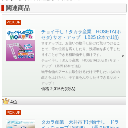
関連商品
PICK UP
チョイ干し！タカラ産業 HOSETA(ホ
セタ) サオ・アップ LB25 (2本で1組)
サオアップは、お使いの物干し掛けに取りつけるこ
とで、竿の位置を高くしたり、洗濯物を多く干した
りすことができる補助物干し掛けです。
チョイ干し！タカラ産業 HOSETA(ホセタ) サオ・
アップ LB25 (2本で1組)
物干金物のアームに取付けるだけで干したいものの
高さを上げたり、干す量をふやしたりできるサオ・
アップ！
価格:2,016円(税込)
4位
PICK UP
タカラ産業 天井吊下げ物干し ドラ
イ・ウェーブTA6090 （長さ600ｍｍ