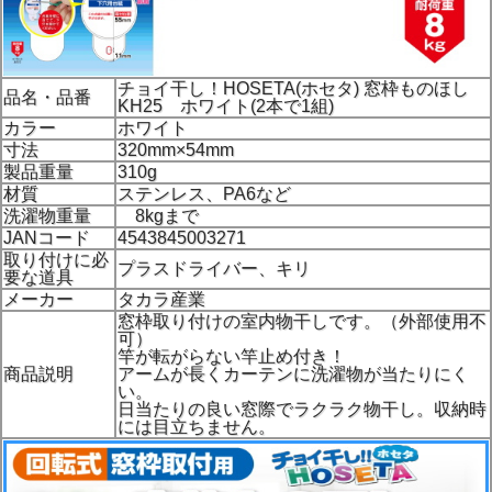
チョイ干し！HOSETA(ホセタ) 窓枠ものほし
品名・品番
KH25 ホワイト(2本で1組)
カラー
ホワイト
寸法
320mm×54mm
製品重量
310g
材質
ステンレス、PA6など
洗濯物重量
8kgまで
JANコード
4543845003271
取り付けに必
プラスドライバー、キリ
要な道具
メーカー
タカラ産業
窓枠取り付けの室内物干しです。（外部使用不
可）
竿が転がらない竿止め付き！
商品説明
アームが長くカーテンに洗濯物が当たりにく
い。
日当たりの良い窓際でラクラク物干し。収納時
には目立ちません。