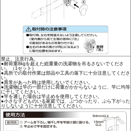
禁止、注意行為。
●耐荷重8kgを超えた総重量の洗濯物を吊るさないでくださ
い。（1セット）
●高所での取付作業は部品や工具の落下に十分注意してくださ
い。
●異常があった時は使用しないでください。
●洗濯物は竿の一部だけに荷重がかからないように、竿に均等
に干してください。
●竿を通した場合は竿止めを使用してください。
●小さな子どものいる家庭では、ぶつかったり、ぶら下がった
りしないように十分注意してください。