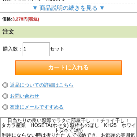
材質／ステンレス、PA6など
洗濯物重量／8kgまで
▼ 商品説明の続きを見る ▼
JANコード4543845003271／
取り付けに必要な道具／プラスドライバー、キリ
価格:
3,278円
(税込)
メーカー／タカラ産業
商品説明
窓枠取り付けの室内物干しです。（外部使用不可）竿が転が
注文
らない竿止め付き！
アームが長くカーテンに洗濯物が当たりにくい。
日当たりの良い窓際でラクラク物干し。収納時には目立ちま
購入数：
セット
せん。
禁止、注意行為。
●耐荷重8kgを超えた総重量の洗濯物を吊るさないでくださ
い。（1セット）
●高所での取付作業は部品や工具の落下に十分注意してくだ
さい。
●異常があった時は使用しないでください。
●洗濯物は竿の一部だけに荷重がかからないように、竿に均
返品についての詳細はこちら
等に干してください。
●竿を通した場合は竿止めを使用してください。
お問い合わせ
●小さな子どものいる家庭では、ぶつかったり、ぶら下がっ
たりしないように十分注意してください。
友達にメールですすめる
日当たりの良い窓際でラクに部屋干し！！チョイ干し！
タカラ産業 HOSETA(ホセタ) 窓枠ものほし KH25 ホワイ
ト(2本で1組)
利用にならない時は折りたた んで収納でき、お部屋の雰囲気