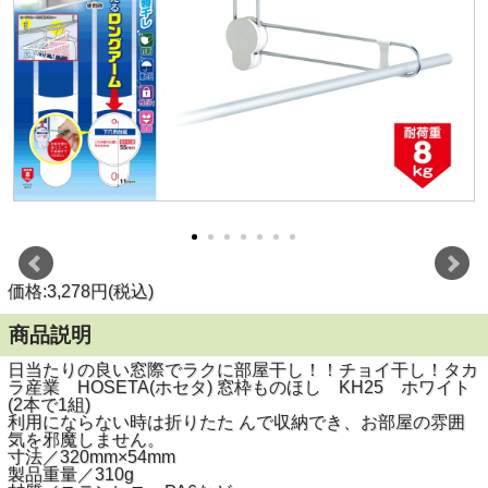
価格:3,278円(税込)
商品説明
日当たりの良い窓際でラクに部屋干し！！チョイ干し！タカ
ラ産業 HOSETA(ホセタ) 窓枠ものほし KH25 ホワイト
(2本で1組)
利用にならない時は折りたた んで収納でき、お部屋の雰囲
気を邪魔しません。
寸法／320mm×54mm
製品重量／310g