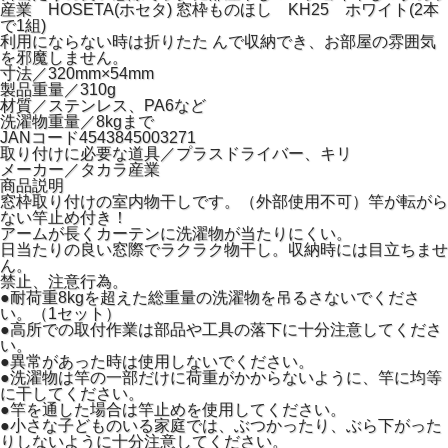
産業 HOSETA(ホセタ) 窓枠ものほし KH25 ホワイト(2本
で1組)
利用にならない時は折りたた んで収納でき、お部屋の雰囲気
を邪魔しません。
寸法／320mm×54mm
製品重量／310g
材質／ステンレス、PA6など
洗濯物重量／8kgまで
JANコード4543845003271
取り付けに必要な道具／プラスドライバー、キリ
メーカー／タカラ産業
商品説明
窓枠取り付けの室内物干しです。（外部使用不可）竿が転がら
ない竿止め付き！
アームが長くカーテンに洗濯物が当たりにくい。
日当たりの良い窓際でラクラク物干し。収納時には目立ちませ
ん。
禁止、注意行為。
●耐荷重8kgを超えた総重量の洗濯物を吊るさないでくださ
い。（1セット）
●高所での取付作業は部品や工具の落下に十分注意してくださ
い。
●異常があった時は使用しないでください。
●洗濯物は竿の一部だけに荷重がかからないように、竿に均等
に干してください。
●竿を通した場合は竿止めを使用してください。
●小さな子どものいる家庭では、ぶつかったり、ぶら下がった
りしないように十分注意してください。